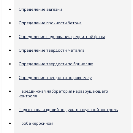
Определение адгезии
Определение прочности бетона
Определение содержания ферритной фазы
Определение твердости металла
Определение твердости по бринеллю
Определение твердости по роквеллу
Передвижная лаборатория неразрушающего
контроля
Подготовка изделий под ультразвуковой контроль
Проба керосином