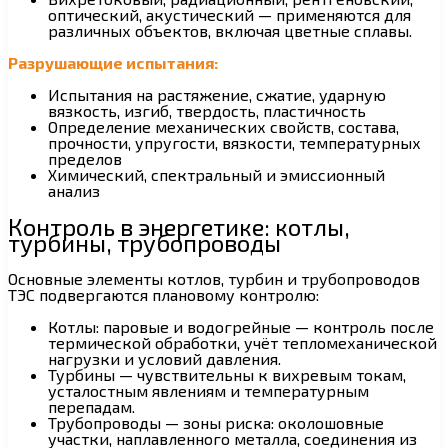
оптический, акустический — применяются для
различных объектов, включая цветные сплавы.
Разрушающие испытания:
Испытания на растяжение, сжатие, ударную
вязкость, изгиб, твердость, пластичность
Определение механических свойств, состава,
прочности, упругости, вязкости, температурных
пределов
Химический, спектральный и эмиссионный
анализ
Контроль в энергетике: котлы,
турбины, трубопроводы
Основные элементы котлов, турбин и трубопроводов
ТЭС подвергаются плановому контролю:
Котлы: паровые и водогрейные — контроль после
термической обработки, учёт тепломеханической
нагрузки и условий давления.
Турбины — чувствительны к вихревым токам,
усталостным явлениям и температурным
перепадам.
Трубопроводы — зоны риска: околошовные
участки, наплавленного металла, соединения из