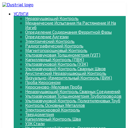
УСЛУГИ
Неразрушающий Контроль
Механические Испытания На Растяжение И На
Изгиб
Определение Содержания Ферритной Фазы
Определение Адгезии
Электрический Контроль
Радиографический Контроль
Магнитопорошковый Контроль
Ультразвуковая Толщинометрия (УЗТ)
Капиллярный Контроль (ПВК)
Ультразвуковой Контроль (УЗК)
Ультразвуковой Контроль Сварных Швов
Акустический Неразрушающий Контроль
Визуально-Измерительный Контроль (ВИК)
Проба Керосином
Керосиново-Меловая Проба
Неразрушающий Контроль Сварных Соединений
Ультразвуковая Толщинометрия Трубопроводов
Ультразвуковой Контроль Полиэтиленовых Труб
Контроль Основных Металлов
Электроискровой Контроль
Твердометрия
Капиллярный Контроль Шва
УЗК Стали