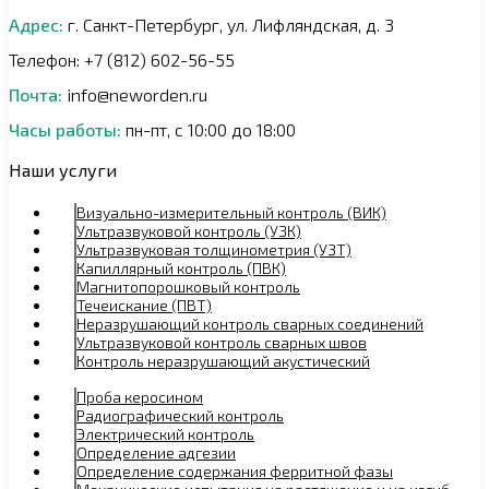
Адрес:
г. Санкт-Петербург, ул. Лифляндская, д. 3
Телефон: +7 (812) 602-56-55
Почта:
info@neworden.ru
Часы работы:
пн-пт, с 10:00 до 18:00
Наши услуги
Визуально-измерительный контроль (ВИК)
Ультразвуковой контроль (УЗК)
Ультразвуковая толщинометрия (УЗТ)
Капиллярный контроль (ПВК)
Магнитопорошковый контроль
Течеискание (ПВТ)
Неразрушающий контроль сварных соединений
Ультразвуковой контроль сварных швов
Контроль неразрушающий акустический
Проба керосином
Радиографический контроль
Электрический контроль
Определение адгезии
Определение содержания ферритной фазы