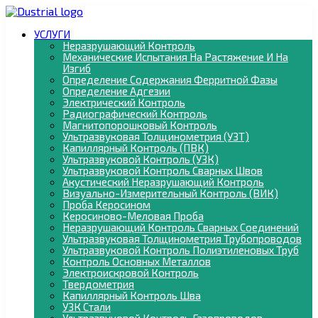
УСЛУГИ
Неразрушающий Контроль
Механические Испытания На Растяжение И На
Изгиб
Определение Содержания Ферритной Фазы
Определение Адгезии
Электрический Контроль
Радиографический Контроль
Магнитопорошковый Контроль
Ультразвуковая Толщинометрия (УЗТ)
Капиллярный Контроль (ПВК)
Ультразвуковой Контроль (УЗК)
Ультразвуковой Контроль Сварных Швов
Акустический Неразрушающий Контроль
Визуально-Измерительный Контроль (ВИК)
Проба Керосином
Керосиново-Меловая Проба
Неразрушающий Контроль Сварных Соединений
Ультразвуковая Толщинометрия Трубопроводов
Ультразвуковой Контроль Полиэтиленовых Труб
Контроль Основных Металлов
Электроискровой Контроль
Твердометрия
Капиллярный Контроль Шва
УЗК Стали