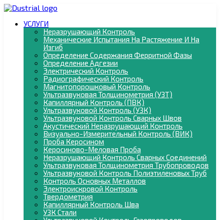
УСЛУГИ
Неразрушающий Контроль
Механические Испытания На Растяжение И На
Изгиб
Определение Содержания Ферритной Фазы
Определение Адгезии
Электрический Контроль
Радиографический Контроль
Магнитопорошковый Контроль
Ультразвуковая Толщинометрия (УЗТ)
Капиллярный Контроль (ПВК)
Ультразвуковой Контроль (УЗК)
Ультразвуковой Контроль Сварных Швов
Акустический Неразрушающий Контроль
Визуально-Измерительный Контроль (ВИК)
Проба Керосином
Керосиново-Меловая Проба
Неразрушающий Контроль Сварных Соединений
Ультразвуковая Толщинометрия Трубопроводов
Ультразвуковой Контроль Полиэтиленовых Труб
Контроль Основных Металлов
Электроискровой Контроль
Твердометрия
Капиллярный Контроль Шва
УЗК Стали